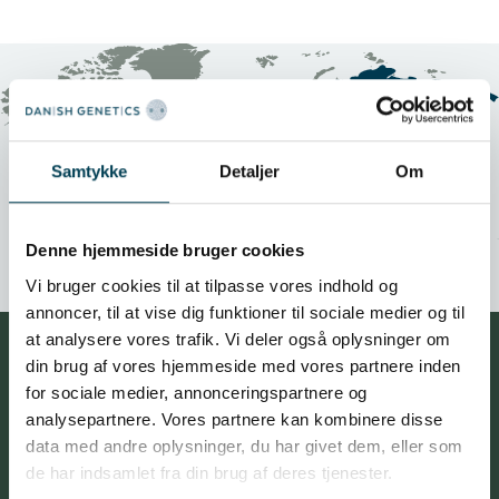
Samtykke
Detaljer
Om
Denne hjemmeside bruger cookies
Vi bruger cookies til at tilpasse vores indhold og
annoncer, til at vise dig funktioner til sociale medier og til
at analysere vores trafik. Vi deler også oplysninger om
din brug af vores hjemmeside med vores partnere inden
我们关注您的事业发展
for sociale medier, annonceringspartnere og
我们的业务取决于客户的业绩和他们的成
analysepartnere. Vores partnere kan kombinere disse
data med andre oplysninger, du har givet dem, eller som
功。我们和客户一样，都依靠养猪产业而发
de har indsamlet fra din brug af deres tjenester.
展，我们赖以生存的根本就是为客户提供最