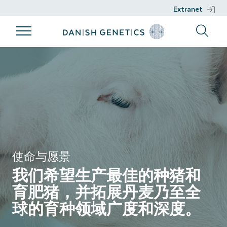
Extranet
产品
我们的育种
基因工作
支持
关于我们
计划
产品
基因工作
支持
我们的育种
品种
DGENES
核心群管理
计划
精液
表型信息
育种理念
基因组选择
育种目标
开发项目
使命与愿景
可持续发展
我们希望生产最佳的种猪和
健康
育肥猪，并拓展丹麦乃至全
球的育种领域广度和深度。