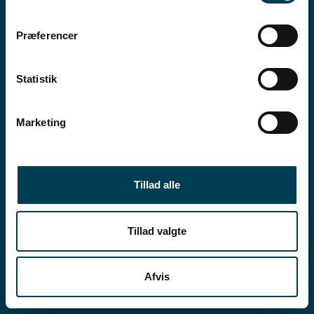
Præferencer
Statistik
Nordager 2
DK - 6000, Kolding
Marketing
T +45 7026 0616
E
mail.dk@hendrix-
genetics.com
Tillad alle
CVR 26039282
Tillad valgte
Partner data
Afvis