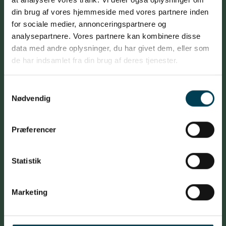
Genetics – et stærkt
din brug af vores hjemmeside med vores partnere inden
avlsselskab på det globale marked for
for sociale medier, annonceringspartnere og
svineproduktion.
analysepartnere. Vores partnere kan kombinere disse
data med andre oplysninger, du har givet dem, eller som
de har indsamlet fra din brug af deres tjenester.
Bag Danish Genetics står 25 af Danmarks mest
Samtykkevalg
erfarne avlere, opformeringer og forhandlere.
Nødvendig
Fundamentet er faglig viden, stolthed og
knowhow, tankesættet er kommercielt, og fokus
Præferencer
er på vores kunder.
Statistik
Læs mere om vores avlsarbejde
Marketing