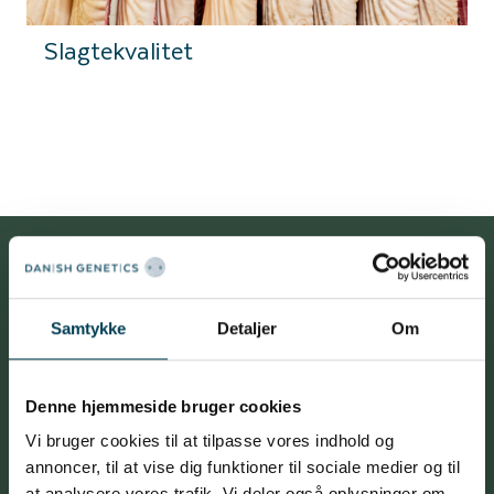
Slagtekvalitet
100 års erfaring inden for dansk
Samtykke
Detaljer
Om
svineavl
100 års erfaring inden for professionel svineavl
Denne hjemmeside bruger cookies
kombineret med genetisk ekspertise i absolut
Vi bruger cookies til at tilpasse vores indhold og
verdensklasse. Dét er opskriften på Danish
annoncer, til at vise dig funktioner til sociale medier og til
at analysere vores trafik. Vi deler også oplysninger om