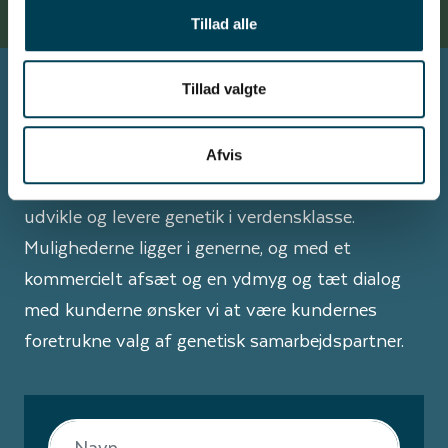
Tillad alle
Tillad valgte
Tilmeld dig vores nyhedsbrev
Afvis
Vores mål er at optimere din forretning ved at
udvikle og levere genetik i verdensklasse.
Mulighederne ligger i generne, og med et
kommercielt afsæt og en ydmyg og tæt dialog
med kunderne ønsker vi at være kundernes
foretrukne valg af genetisk samarbejdspartner.