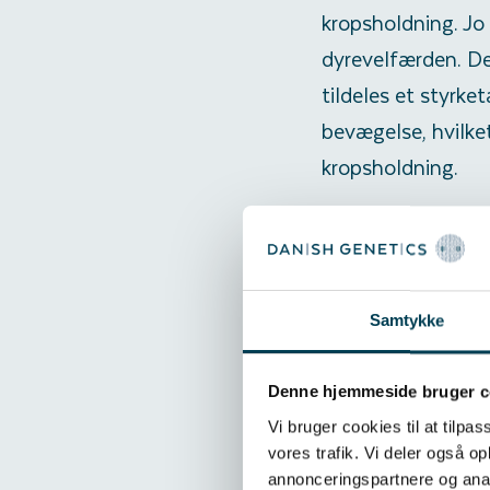
kropsholdning. Jo
dyrevelfærden. Det
tildeles et styrket
bevægelse, hvilket
kropsholdning.
Dataene indtastes 
tid samt øger dat
dyret igennem et 
Samtykke
Denne hjemmeside bruger c
Vi bruger cookies til at tilpas
vores trafik. Vi deler også 
annonceringspartnere og anal