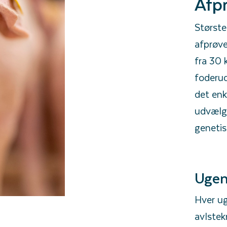
Afpr
Største
afprøve
fra 30 
foderu
det enk
udvælge
geneti
Ugen
Hver ug
avlstek