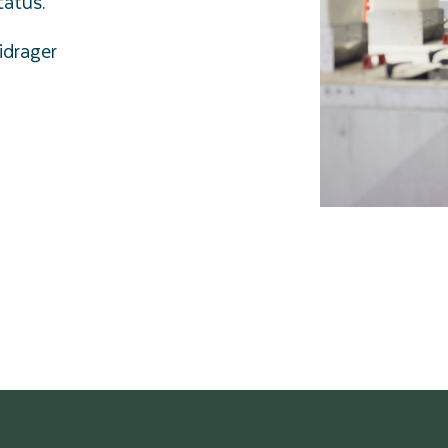
tatus.
idrager