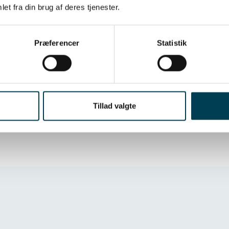
et fra din brug af deres tjenester.
ykke til marketingscookies er påkrævet for at se vi
Præferencer
Statistik
Giv samtykke
Tillad valgte