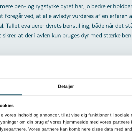
 mere ben- og rygstyrke dyret har, jo bedre er hold
 foregår ved, at alle avlsdyr vurderes af en erfaren 
al. Tallet evaluerer dyrets benstilling, både når det står
 sikrer, at der i avlen kun bruges dyr med stærke be
direkte i vores system – det er effektivt, og sparer 
akvaliteten. Dataene bruges til at beregne den genet
indekstal, som bliver beregnet af vores genetikere 
Detaljer
ookies
se vores indhold og annoncer, til at vise dig funktioner til sociale
oplysninger om din brug af vores hjemmeside med vores partnere i
ysepartnere. Vores partnere kan kombinere disse data med andr