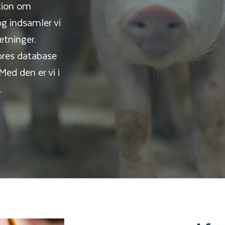
tion om
og indsamler vi
tninger.
ores database
Med den er vi i
.