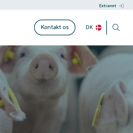
Extranet
Kontakt os
DK
ent
mationer
n
r