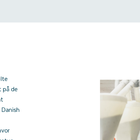
lte
t på de
at
 Danish
hvor