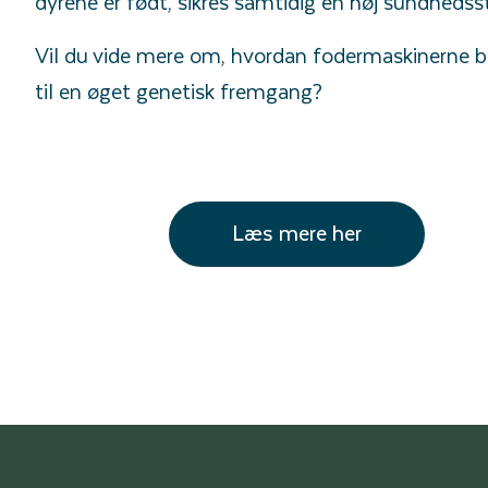
dyrene er født, sikres samtidig en høj sundhedss
Vil du vide mere om, hvordan fodermaskinerne b
til en øget genetisk fremgang?
Læs mere her