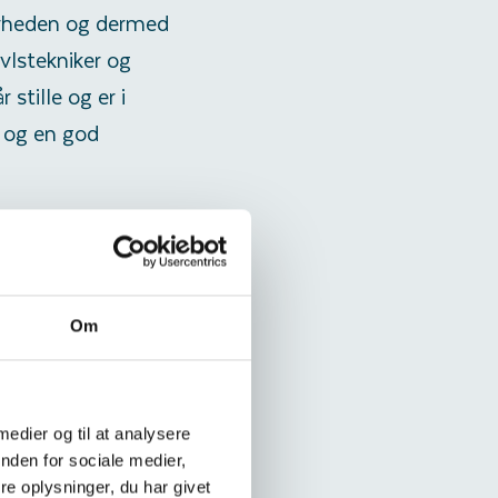
barheden og dermed
avlstekniker og
 stille og er i
n og en god
os for en masse
iske værdi på
én gang om ugen.
Om
 medier og til at analysere
nden for sociale medier,
e oplysninger, du har givet