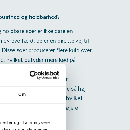
busthed og holdbarhed?
holdbare søer er ikke bare en
i dyrevelfærd; de er en direkte vej til
. Disse søer producerer flere kuld over
id, hvilket betyder mere kød på
 større indtjening for
ne. Ikke nok med det, så er
en og procenten mindst lige så høj
Om
om af mindre robuste dyr, hvilket
 til premium markeder og højere
 medier og til at analysere
nden for sociale medier,