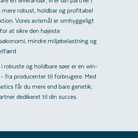
re en leverandør; vi er din partner i
 mere robust, holdbar og profitabel
ktion. Vores avlsmål er omhyggeligt
for at sikre den højeste
søkonomi, mindre miljøbelastning og
elfærd.
 i robuste og holdbare søer er en win-
e - fra producenter til forbrugere. Med
etics får du mere end bare genetik;
artner dedikeret til din succes.