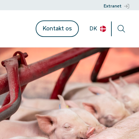
Extranet
Kontakt os
DK
ent
mationer
n
r