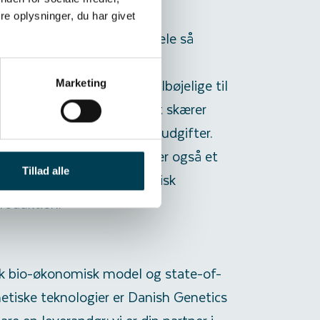
are profit
e oplysninger, du har givet
åbenlyse økonomiske fordele så
robuste søer også
tningerne. De er mindre tilbøjelige til
Marketing
 sundhedsproblemer, hvilket skærer
erinærregninger og medicinudgifter.
ke bare en besparelse; det er også et
Tillad alle
 en mere bæredygtig og etisk
produktion.
k bio-økonomisk model og state-of-
etiske teknologier er Danish Genetics