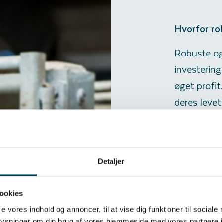
Hvorfor ro
Robuste og 
investering 
øget profit
deres levet
markedet og
producenter
kødkvalitet
Detaljer
som på afk
åbner døre
ookies
salgspriser.
se vores indhold og annoncer, til at vise dig funktioner til sociale
oplysninger om din brug af vores hjemmeside med vores partnere i