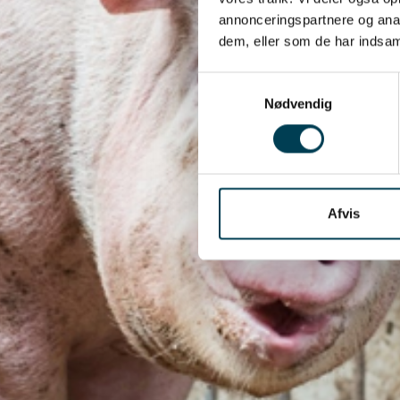
annonceringspartnere og anal
dem, eller som de har indsaml
Samtykkevalg
Nødvendig
Afvis