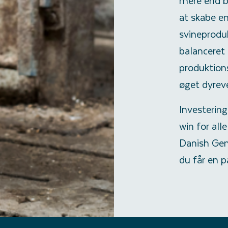
mere end ba
at skabe en
svineprodu
balanceret 
produktion
øget dyrev
Investering
win for all
Danish Gen
du får en p