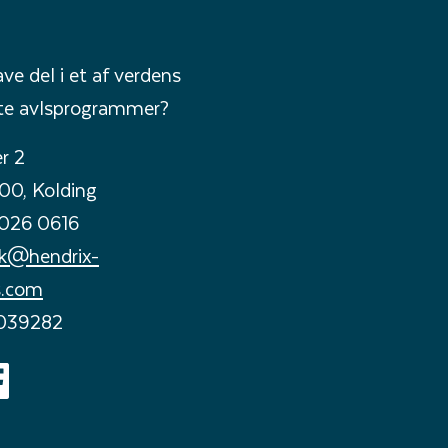
ave del i et af verdens
te avlsprogrammer?
r 2
00, Kolding
026 0616
dk@hendrix-
s.com
039282