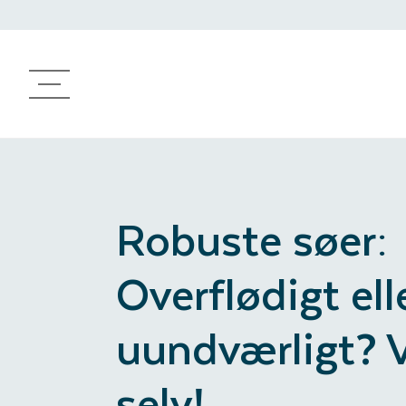
Produkter
Avlsprogram
Genetisk arbejde
Rådgivning
Robuste søer
Robuste søer:
Overflødigt ell
uundværligt? 
selv!