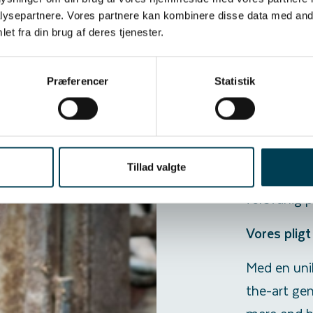
Mere end b
ysepartnere. Vores partnere kan kombinere disse data med andr
et fra din brug af deres tjenester.
Udover de 
reducerer 
driftsomkos
Præferencer
Statistik
at udvikle
ned på vet
Dette er ik
Tillad valgte
skridt mod
forsvarlig 
Vores pligt
Med en uni
the-art gen