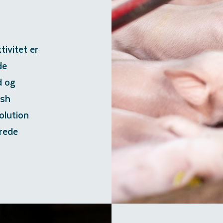
tivitet er
de
d og
ish
olution
rede