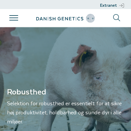
Extranet
Produkter
Avlsprogram
Genetisk
Rådgivning
Robusthed
arbejde
Produkter
Avlsprogram
Rådgivning
Genetisk
Vores Racer
Avlsfilosofi
Nucleus
arbejde
Management
Sæd
Avlsmål
DGENES
Bæredygtighed
Fænotypiske
Sundhed
Robusthed
informationer
Selektion for robusthed er essentielt for at sikre
Genomisk
høj produktivitet, holdbarhed og sunde dyr i alle
selektion
miljøer.
Udviklingsprojekter