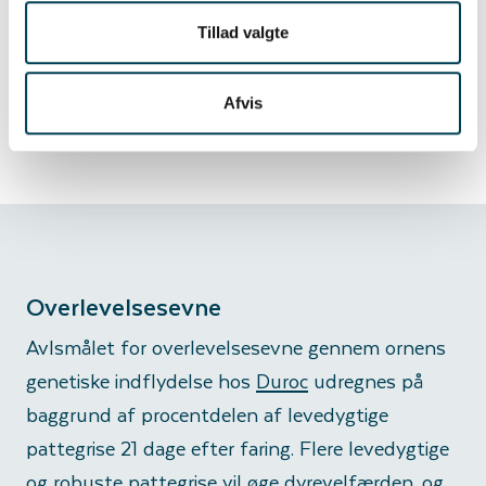
det står stille og er i bevægelse, hvilket sikrer, at
Tillad valgte
der i avlen kun bruges dyr med stærke ben og en
god kropsholdning.
Afvis
Overlevelsesevne
Avlsmålet for overlevelsesevne gennem ornens
genetiske indflydelse hos
Duroc
udregnes på
baggrund af procentdelen af levedygtige
pattegrise 21 dage efter faring. Flere levedygtige
og robuste pattegrise vil øge dyrevelfærden, og