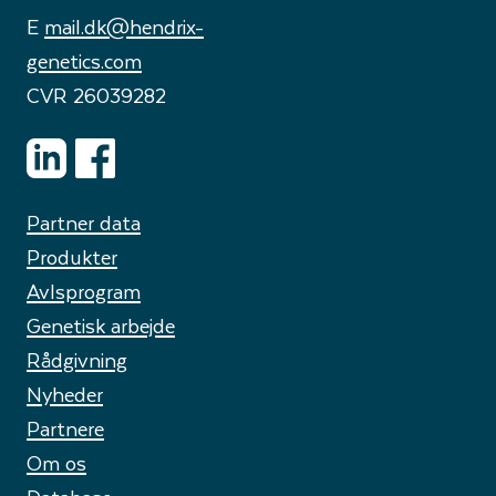
E
mail.dk@hendrix-
genetics.com
CVR 26039282
Partner data
Produkter
Avlsprogram
Genetisk arbejde
Rådgivning
Nyheder
Partnere
Om os