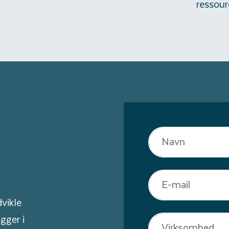
ressour
vikle
gger i