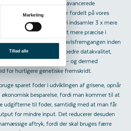
Det gøres ved hjælp af 270 avancerede
niske foderstationer, som er fordelt på vores
Marketing
ætninger. Det betyder, at vi indsamler 3 x mere
d tidligere. Det gør os langt mere præcise i
lektionen, og dermed øges avlsfremgangen inden
erudnyttelse. Det betyder bedre datakvalitet,
Tillad alle
variation i indsamlede data – og dermed
d for hurtigere genetiske fremskridt.
bruge sparet foder i udviklingen af grisene, opnår
økonomisk besparelse, fordi man kommer til at
e udgifterne til foder, samtidig med at man får
tput for mindre input. Det reducerer desuden
mamæssige aftryk, fordi der skal bruges færre