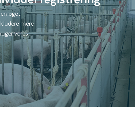
 en øget
nkludere mere
ruger vores