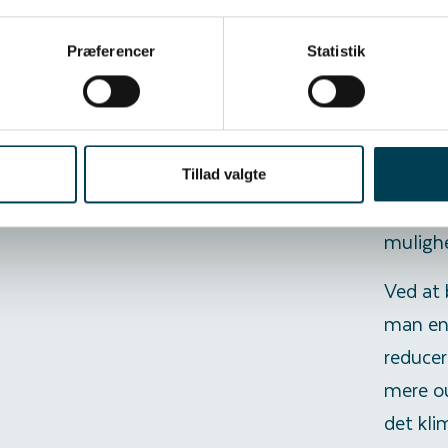
slagt. 
elektro
Præferencer
Statistik
avlsbes
data en
avlsse
for fod
Tillad valgte
større 
mulighe
Ved at 
man en 
reducer
mere ou
det kli