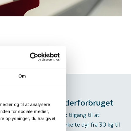
Om
 registrering af foderforbruget
 medier og til at analysere
nden for sociale medier,
ish Genetics har vi en unik tilgang til at
e oplysninger, du har givet
ere foderforbruget for de enkelte dyr fra 30 kg til