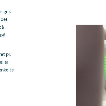
 gris,
 det
på
 på
et pr.
eller
enkelte