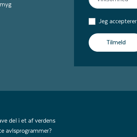
ydmyg
Jeg accepterer
Tilmeld
ave del i et af verdens
te avlsprogrammer?