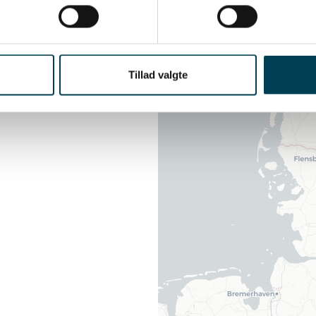
ud og til flere
 som leverer til
ningspolte i hele
Tillad valgte
mt formidling af