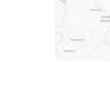
 Sie an einem der
 stärksten
ogramme teilnehmen?