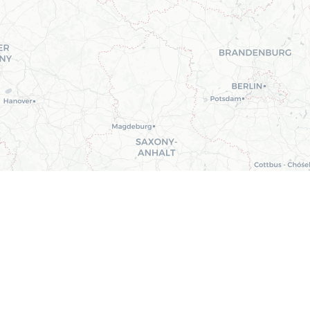
Leaflet
| ©
OpenStreetMap
contributors ©
CARTO
Partner data
Produkte
Zuchtprogramm
Genetische Arbeit
Beratung
Aktuelles