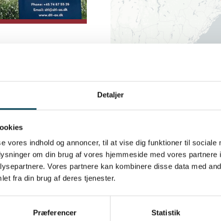
Detaljer
ookies
se vores indhold og annoncer, til at vise dig funktioner til sociale
oplysninger om din brug af vores hjemmeside med vores partnere i
cs Partner
ysepartnere. Vores partnere kan kombinere disse data med andr
et fra din brug af deres tjenester.
t levere det bedst
ensivt arbejde har vi
Præferencer
Statistik