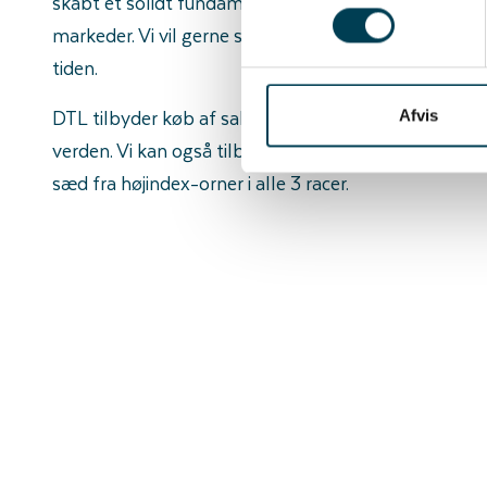
skabt et solidt fundament, så vi i dag kan nå bredere 
markeder. Vi vil gerne ses som en professionel aktør,
tiden.
DTL tilbyder køb af salg af både renracede og kryds
Afvis
verden. Vi kan også tilbyde hjemmeavlsløsninger, sa
sæd fra højindex-orner i alle 3 racer.