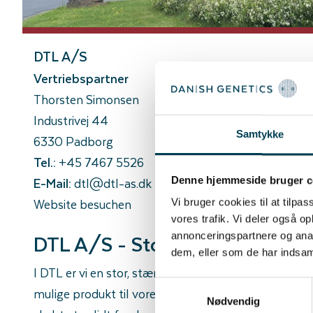
DTL A/S
Vertriebspartner
Thorsten Simonsen
Industrivej 44
Samtykke
6330 Padborg
Tel.:
+45 7467 5526
E-Mail:
dtl@dtl-as.dk
Denne hjemmeside bruger c
Website besuchen
Vi bruger cookies til at tilpas
vores trafik. Vi deler også 
DTL A/S - Stolt Danish Geneti
annonceringspartnere og anal
dem, eller som de har indsaml
I DTL er vi en stor, stærk enhed, og vi brænder for a
Samtykkevalg
mulige produkt til vores kunder. Gennem flere års int
Nødvendig