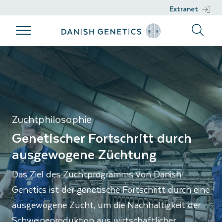
Extranet
Produkte
Zuchtprogramm
Genetische
Beratung
Zuchtphilosophie
Arbeit
Produkte
Zuchtprogramm
Beratung
Genetische
Rassen
Zuchtphilosophie
Nucleus
Arbeit
Management
Sperma
Zuchtziele
Zuchtphilosophie
DGENES
Nachhaltigkeit
Genetischer Fortschritt durch
Phänotypische
Gesundheit
ausgewogene Züchtung
Informationen
Das Ziel des Zuchtprogramms von Danish
Genomische
Genetics ist der genetische Fortschritt durch eine
Selektion
ausgewogene Zucht, um die Nachhaltigkeit der
Entwicklungsprojekte
Schweineproduktion aus wirtschaftlicher,