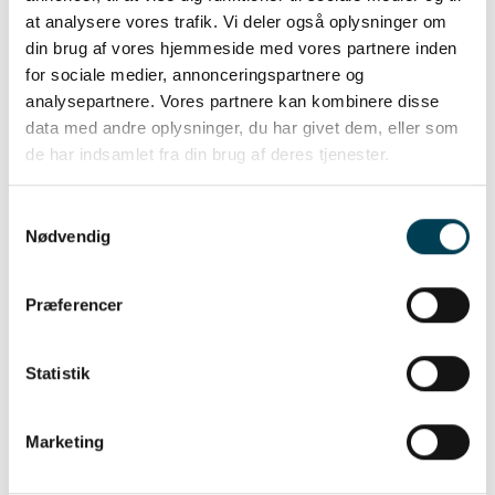
at analysere vores trafik. Vi deler også oplysninger om
din brug af vores hjemmeside med vores partnere inden
for sociale medier, annonceringspartnere og
analysepartnere. Vores partnere kan kombinere disse
data med andre oplysninger, du har givet dem, eller som
de har indsamlet fra din brug af deres tjenester.
Samtykkevalg
Robustheit
Nødvendig
Præferencer
Statistik
Marketing