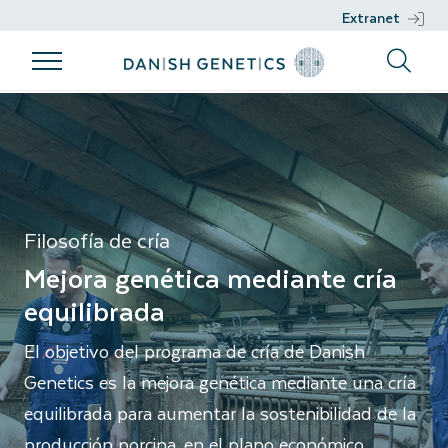
Extranet
Productos
Programa de
Trabajo
Apoyo
Filosofía de cría
cría
genético
Productos
Apoyo
Programa de
Trabajo
Razas
Nucleus
cría
genético
Management
Semen
Filosofía de cría
Filosofía de
DGENES
Mejora genética mediante cría
cría
Información
equilibrada
Objetivos de
fenotípica
El objetivo del programa de cría de Danish
cría
Selección
Genetics es la mejora genética mediante una cría
Sostenibilidad
genómica
equilibrada para aumentar la sostenibilidad de la
Salud
Proyectos
producción porcina, en el plano económico,