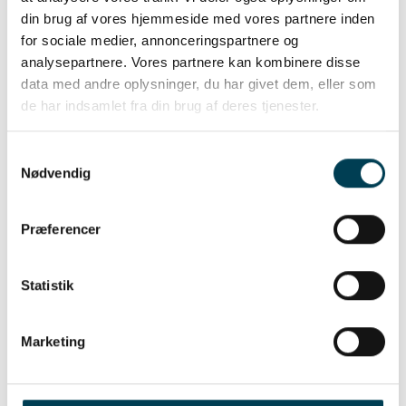
din brug af vores hjemmeside med vores partnere inden
for sociale medier, annonceringspartnere og
analysepartnere. Vores partnere kan kombinere disse
data med andre oplysninger, du har givet dem, eller som
de har indsamlet fra din brug af deres tjenester.
Robustez
Samtykkevalg
Nødvendig
Præferencer
Statistik
Marketing