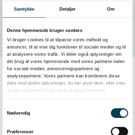
sólido análisis económico” explica el Dr. Tim
Samtykke
Detaljer
Om
Byrne, Director General de la unidad de negocio
de AbacusBio en el Reino Unido.
Denne hjemmeside bruger cookies
Vi bruger cookies til at tilpasse vores indhold og
annoncer, til at vise dig funktioner til sociale medier og til
at analysere vores trafik. Vi deler også oplysninger om
din brug af vores hjemmeside med vores partnere inden
for sociale medier, annonceringspartnere og
analysepartnere. Vores partnere kan kombinere disse
Herramientas genéticas y
data med andre oplysninger, du har givet dem, eller som
de har indsamlet fra din brug af deres tjenester.
genómicas de vanguardia para
una mayor precisión en los
Samtykkevalg
valores e índices de cría
Nødvendig
Utilizamos algoritmos genéticos a partir de una
Præferencer