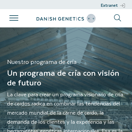
Extranet
Productos
Programa de
Trabajo
Apoyo
Programa de cría
cría
genético
Productos
Apoyo
Programa de
Trabajo
Razas
Nucleus
cría
genético
Nuestro programa de cría
Management
Semen
Un programa de cría con visión
Filosofía de
DGENES
de futuro
cría
Información
Objetivos de
fenotípica
La clave para crear un programa visionario de cría
de cerdos radica en combinar las tendencias del
cría
Selección
mercado mundial de la carne de cerdo, la
Sostenibilidad
genómica
demanda de los clientes y la experiencia y las
Salud
Proyectos
herramientas genéticas internacionales. Esa es la