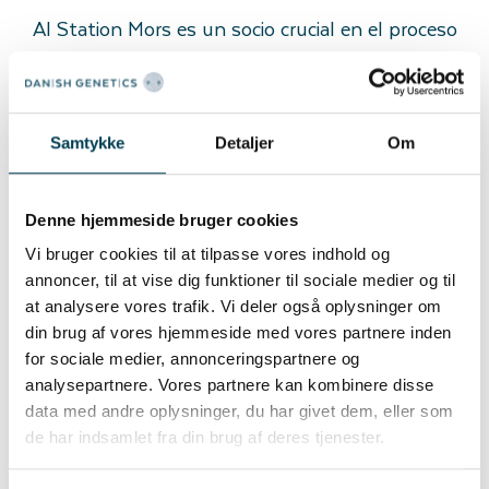
AI Station Mors es un socio crucial en el proceso
para mantener este alto estándar de salud. En la
estación de IA encontramos porquerizas
separadas de Danish Genetics. Las porquerizas
Samtykke
Detaljer
Om
son únicas en Dinamarca ya que se instalan rayos
UVC para prevenir las infecciones por PRRS y
Denne hjemmeside bruger cookies
aumentar el control de infecciones.
Vi bruger cookies til at tilpasse vores indhold og
También llevamos a cabo un programa completo
annoncer, til at vise dig funktioner til sociale medier og til
at analysere vores trafik. Vi deler også oplysninger om
de pruebas en nuestras estaciones IA, por
din brug af vores hjemmeside med vores partnere inden
ejemplo, pruebas de PCR semanales.
for sociale medier, annonceringspartnere og
analysepartnere. Vores partnere kan kombinere disse
data med andre oplysninger, du har givet dem, eller som
de har indsamlet fra din brug af deres tjenester.
Lee más sobre nuestro alto