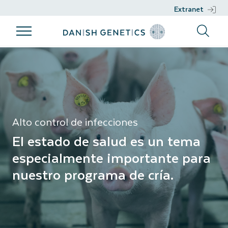
Extranet
Productos
Programa de
Trabajo
Apoyo
Alto control de infecciones
cría
genético
Productos
Apoyo
Programa de
Trabajo
Razas
Nucleus
cría
genético
Management
Semen
Alto control de infecciones
Filosofía de
DGENES
El estado de salud es un tema
cría
Información
especialmente importante para
Objetivos de
fenotípica
nuestro programa de cría.
cría
Selección
Sostenibilidad
genómica
Salud
Proyectos