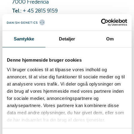
7000 Fredericia
Tel.:
+ 45 2815 9159
Tel.:
+ 45 7586 0601
E-Mail:
madskring@roenshauge.dk
Website besuchen
Samtykke
Detaljer
Om
CHR-Status anzeigen
Follerupgård - en del af
Denne hjemmeside bruger cookies
Avlscenter Rønshauge
Vi bruger cookies til at tilpasse vores indhold og
annoncer, til at vise dig funktioner til sociale medier og til
På Follerupgard har vi opformering med
at analysere vores trafik. Vi deler også oplysninger om
450 YY-søer og produktion af
din brug af vores hjemmeside med vores partnere inden
F1/krydsningspolte.
for sociale medier, annonceringspartnere og
analysepartnere. Vores partnere kan kombinere disse
Avlscenter Rønshauge A/S er en
data med andre oplysninger, du har givet dem, eller som
de har indsamlet fra din brug af deres tjenester.
familiedrevet virksomhed, der igennem årtier
har arbejdet inden for svineavl og