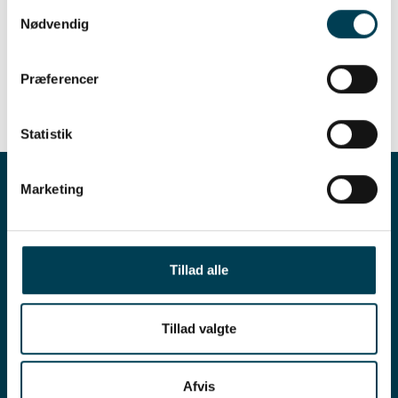
Samtykkevalg
opformering med salg af avlsdyr til mere
Nødvendig
end 40 lande.
Præferencer
Statistik
Marketing
Tillad alle
Tillad valgte
Afvis