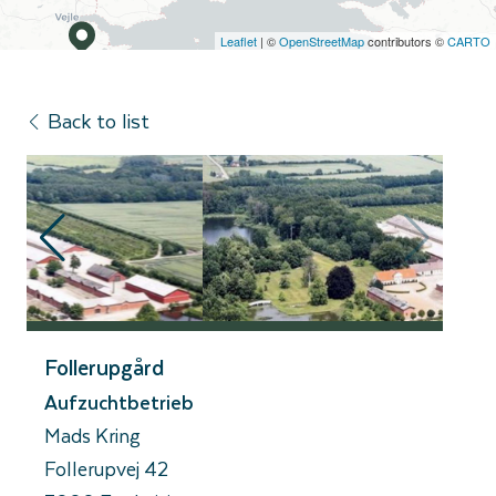
Leaflet
| ©
OpenStreetMap
contributors ©
CARTO
Back to list
Follerupgård
Aufzuchtbetrieb
Mads Kring
Follerupvej 42