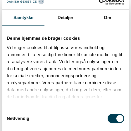
7100 Vejle
Tel.:
+ 45 2222 2365
Samtykke
Detaljer
Om
E-Mail:
smedegaard@agropartnere.dk
CHR-Status anzeigen
Denne hjemmeside bruger cookies
Vores mission er at skabe de bedste avls- og
Vi bruger cookies til at tilpasse vores indhold og
slagtedyr. Den mission deler vi med vores 25
annoncer, til at vise dig funktioner til sociale medier og til
professionelle partnere af avlere,
at analysere vores trafik. Vi deler også oplysninger om
forhandlere og opformeringer. Med et
din brug af vores hjemmeside med vores partnere inden
for sociale medier, annonceringspartnere og
stærkt genetisk bagland og 100 års erfaring
analysepartnere. Vores partnere kan kombinere disse
i branchen har vi den nødvendige viden og de
data med andre oplysninger, du har givet dem, eller som
rette værktøjer til at hjælpe vores kunder
de har indsamlet fra din brug af deres tjenester.
med at skabe den bedste forretning.
Samtykkevalg
Nødvendig