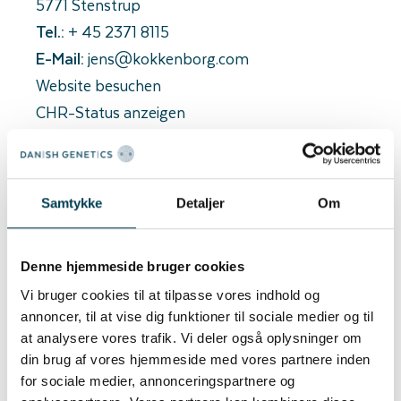
5771 Stenstrup
Tel.:
+ 45 2371 8115
E-Mail:
jens@kokkenborg.com
Website besuchen
CHR-Status anzeigen
Jens og Dorte Himmelstrup har drevet
svineproduktion siden 1993, hvor de
Samtykke
Detaljer
Om
erhvervede Slæbækgård.
I 2007 blev Kokkenborg etableret som
Denne hjemmeside bruger cookies
opformeringsbesætning i nybyggede stalde,
Vi bruger cookies til at tilpasse vores indhold og
der er udvidet i 2011 og 2019.
annoncer, til at vise dig funktioner til sociale medier og til
at analysere vores trafik. Vi deler også oplysninger om
Kokkenborg råder dermed over et top-
din brug af vores hjemmeside med vores partnere inden
moderne full-line anlæg, hvor nyeste
for sociale medier, annonceringspartnere og