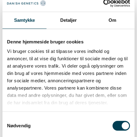
7000 Fredericia
Ver el estado de CHR
Samtykke
Detaljer
Om
Lykkeskovgaard
Multiplicador
Denne hjemmeside bruger cookies
Frifeltvej 115
Vi bruger cookies til at tilpasse vores indhold og
7000 Fredericia
annoncer, til at vise dig funktioner til sociale medier og til
Ver el estado de CHR
at analysere vores trafik. Vi deler også oplysninger om
din brug af vores hjemmeside med vores partnere inden
Trekanten Fyn
for sociale medier, annonceringspartnere og
Multiplicador
analysepartnere. Vores partnere kan kombinere disse
Ålemarksgyden 67
data med andre oplysninger, du har givet dem, eller som
de har indsamlet fra din brug af deres tjenester.
5270 Odense N
Ver el estado de CHR
Samtykkevalg
Nødvendig
Avlscenter Trekanten