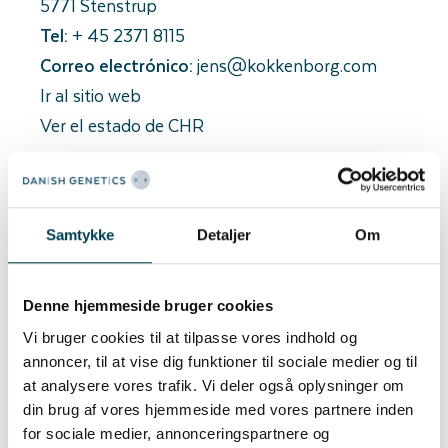
5771 Stenstrup
Tel:
+ 45 2371 8115
Correo electrónico:
jens@kokkenborg.com
Ir al sitio web
Ver el estado de CHR
Jens og Dorte Himmelstrup har drevet
svineproduktion siden 1993, hvor de
erhvervede Slæbækgård.
Samtykke
Detaljer
Om
I 2007 blev Kokkenborg etableret som
Denne hjemmeside bruger cookies
opformeringsbesætning i nybyggede stalde,
Vi bruger cookies til at tilpasse vores indhold og
der er udvidet i 2011 og 2019.
annoncer, til at vise dig funktioner til sociale medier og til
at analysere vores trafik. Vi deler også oplysninger om
Kokkenborg råder dermed over et top-
din brug af vores hjemmeside med vores partnere inden
moderne full-line anlæg, hvor nyeste
for sociale medier, annonceringspartnere og