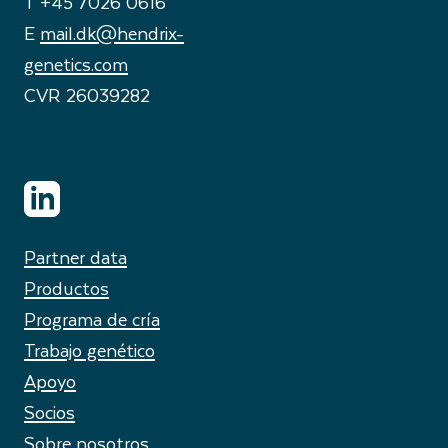
T +45 7026 0616
E
mail.dk@hendrix-
genetics.com
CVR 26039282
Partner data
Productos
Programa de cría
Trabajo genético
Apoyo
Socios
Sobre nosotros