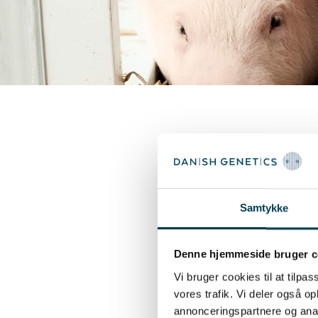
Le programme de sé
longue durée de vi
sevrés grâce à un 
Samtykke
sevrage qui nécess
de viande par uni
Denne hjemmeside bruger c
d'amélioration de
Vi bruger cookies til at tilpas
charcutiers par l'e
vores trafik. Vi deler også 
annonceringspartnere og anal
de viande maigre 