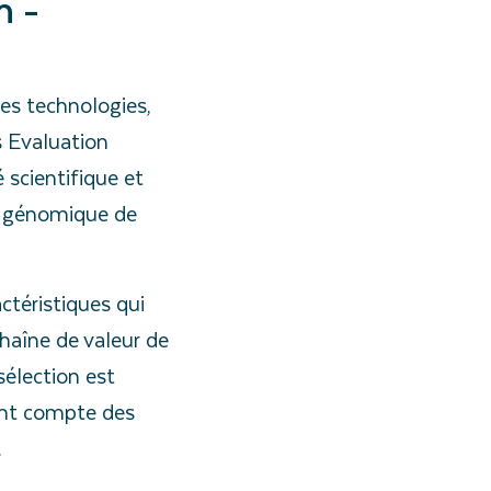
n -
es technologies,
s Evaluation
 scientifique et
e génomique de
téristiques qui
haîne de valeur de
sélection est
ent compte des
.