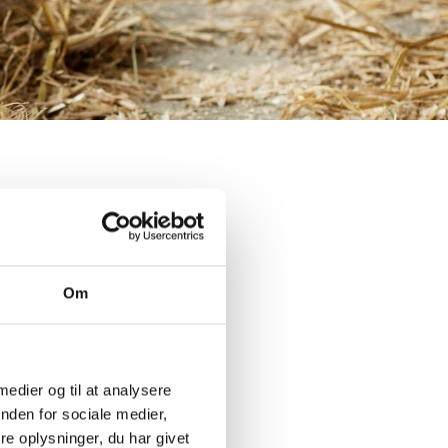
s, robustes et à
s de porcelets
ets plus lourds au
Om
qui produisent plus
 Le pack
s producteurs de
 medier og til at analysere
n produisant plus
nden for sociale medier,
e oplysninger, du har givet
d'aliments.