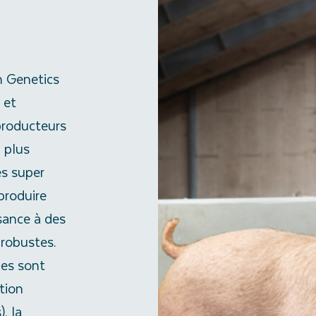
h Genetics
 et
producteurs
a plus
es super
produire
sance à des
 robustes.
les sont
tion
), la