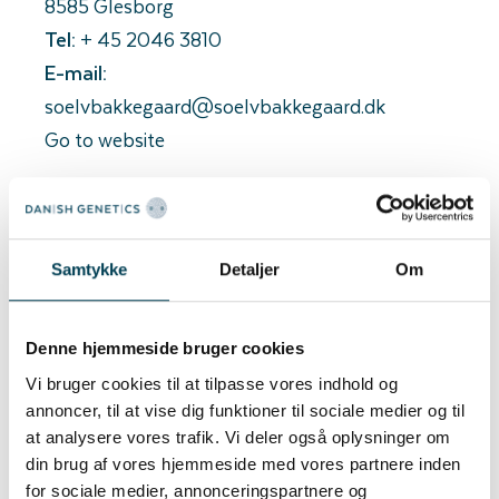
8585 Glesborg
Tel:
+ 45 2046 3810
E-mail:
soelvbakkegaard@soelvbakkegaard.dk
Go to website
Sunde grise er alfa omega for en optimal avl,
hvorfor dette er et hovedfokusområde for
os som avlscenter. Den gennemgående
Samtykke
Detaljer
Om
kvalitet er et ufravigeligt varemærke for
Sølvbakkegaard Avl & Opformering, og vi
Denne hjemmeside bruger cookies
har højeste SPF-X sundhedsstatus.​
Vi bruger cookies til at tilpasse vores indhold og
annoncer, til at vise dig funktioner til sociale medier og til
Avlscenter med kunder i ind- og udland
at analysere vores trafik. Vi deler også oplysninger om
​Sølvbakkegaard Avl og Opformering leverer
din brug af vores hjemmeside med vores partnere inden
for sociale medier, annonceringspartnere og