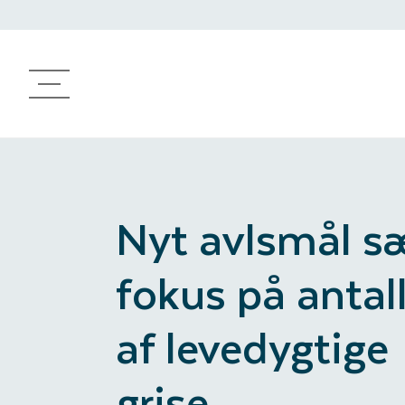
Produkter
Avlsprogram
Genetisk arbejde
Rådgivning
Nyt avlsmål s
fokus på antal
af levedygtige
grise