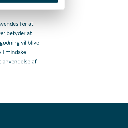
nvendes for at
er betyder at
ødning vil blive
vil mindske
t anvendelse af