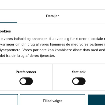
Detaljer
ookies
se vores indhold og annoncer, til at vise dig funktioner til sociale
ing i antallet af levedygtige gr
oplysninger om din brug af vores hjemmeside med vores partnere i
ysepartnere. Vores partnere kan kombinere disse data med andr
roduktion avler Danish Pig Genetics efter ornefertilit
et fra din brug af deres tjenester.
ce og Duroc samt levedygtige pattegrise en dag efter 
efertilitet er defineret som ornens effekt på antalle
Præferencer
Statistik
efter faring, hvor avlsmålet levedygtige grise på dag 
å antallet af levedygtige grise en dag efter faring. 
lle sikre et forbedret antal af levedygtige pattegrise pe
Tillad valgte
 produktionsbesætninger.