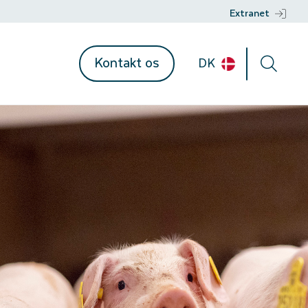
Extranet
Kontakt os
DK
ent
mationer
n
r