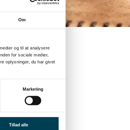
Om
 medier og til at analysere
ise
nden for sociale medier,
e oplysninger, du har givet
et for racerne
faring for
t af levedygtige
Marketing
1 er defineret
Disse avlsmål er
r kuld i avls-,
Tillad alle