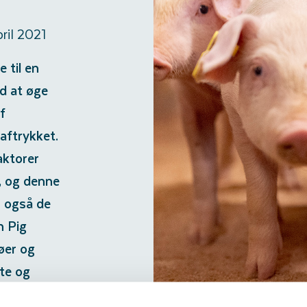
pril 2021
 til en
d at øge
f
aftrykket.
aktorer
, og denne
n også de
h Pig
øer og
ste og