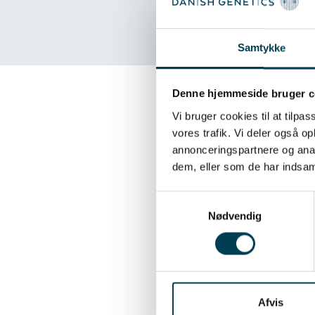
Samtykke
Denne hjemmeside bruger c
Vi bruger cookies til at tilpas
En forbedr
vores trafik. Vi deler også 
annonceringspartnere og anal
For kategorien rep
dem, eller som de har indsaml
Yorkshire, Landra
Samtykkevalg
moderlinjerne. Orn
Nødvendig
pattegrise en dag 
som soens effekt p
forventet til at vi
Afvis
opformerings- og