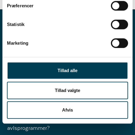
Præferencer
Statistik
Marketing
Tillad alle
Tillad valgte
Vil du have del i et af
Afvis
verdens stærkeste
avlsprogrammer?