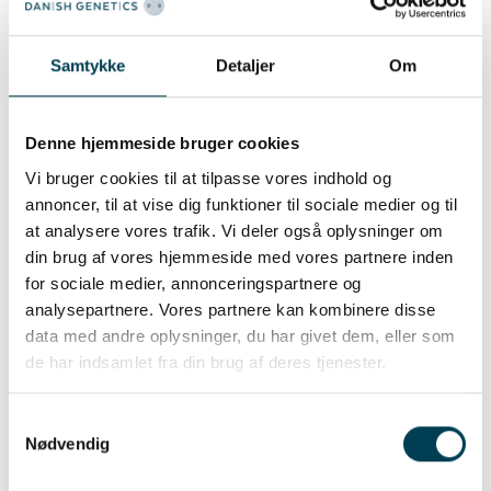
6200 Aabenraa
Tlf:
+45 2125 6002
Samtykke
Detaljer
Om
E-mail:
keld@visoe.dk
Se CHR status
Denne hjemmeside bruger cookies
Vores mission er at skabe de bedste avls- og
Vi bruger cookies til at tilpasse vores indhold og
slagtedyr. Den mission deler vi med vores 25
annoncer, til at vise dig funktioner til sociale medier og til
professionelle partnere af avlere,
at analysere vores trafik. Vi deler også oplysninger om
forhandlere og opformeringer. Med et
din brug af vores hjemmeside med vores partnere inden
for sociale medier, annonceringspartnere og
stærkt genetisk bagland og 100 års erfaring
analysepartnere. Vores partnere kan kombinere disse
i branchen har vi den nødvendige viden og de
data med andre oplysninger, du har givet dem, eller som
rette værktøjer til at hjælpe vores kunder
de har indsamlet fra din brug af deres tjenester.
med at skabe den bedste forretning.
Samtykkevalg
Nødvendig