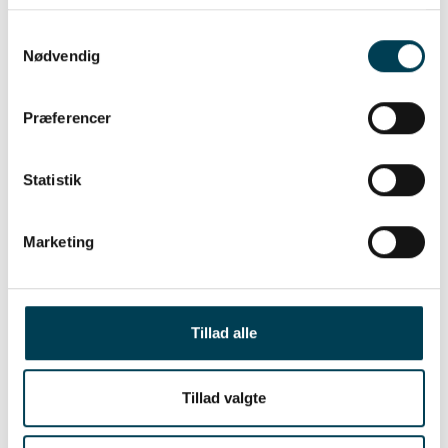
pattegrise årligt og vil bringe betydelige økonomiske fordele til
Samtykkevalg
producenterne.
Nødvendig
Præferencer
Læs mere her:
https://www.teknologisk.dk/ydelser/46129
Statistik
Kontakter:
Marketing
Søren Balder Bendtsen
, Chef for Genetisk team,
Danish Pig Genetics, mobil: 8140 2613, mail:
sbb@danishgenetics.dk
Tillad alle
Claus Hansen
, Seniorkonsulent, Teknologisk Institut,
mobil: 7220 2463, mail: clha@teknologisk.dk
Grum Gebreyesus
Tillad valgte
, Tenure Track adjunkt, Aarhus
Universitet, mobil: 2234 7073, mail: