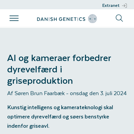
Extranet
Produkter
Avlsprogram
Genetisk
Rådgivning
arbejde
Produkter
Avlsprogram
Rådgivning
Genetisk
Vores Racer
Avlsfilosofi
Nucleus
AI og kameraer forbedrer
arbejde
Management
Sæd
Avlsmål
dyrevelfærd i
DGENES
Bæredygtighed
griseproduktion
Fænotypiske
Sundhed
Af Søren Brun Faarbæk
-
onsdag den 3. juli 2024
informationer
Genomisk
Kunstig intelligens og kamerateknologi skal
optimere dyrevelfærd og søers benstyrke
selektion
indenfor griseavl.
Udviklingsprojekter