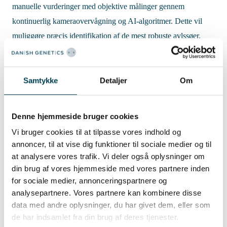
manuelle vurderinger med objektive målinger gennem
kontinuerlig kameraovervågning og AI-algoritmer. Dette vil
muliggøre præcis identifikation af de mest robuste avlssøer,
hvilket vil forbedre søernes holdbarhed og levetid.
"Ved at automatisere vurderingen af søernes egenskaber kan vi
Samtykke
Detaljer
Om
øge robustheden og sikre en mere bæredygtig
griseproduktion," siger Søren Balder Bendtsen, genetisk chef
Denne hjemmeside bruger cookies
hos Danish Genetics.
Vi bruger cookies til at tilpasse vores indhold og
Dette initiativ er en del af Danish Genetics' overordnede
annoncer, til at vise dig funktioner til sociale medier og til
strategi om at forbedre sundheden og trivsel hos søer. Ved at
at analysere vores trafik. Vi deler også oplysninger om
din brug af vores hjemmeside med vores partnere inden
fokusere på robusthed og benstyrke, understøtter vi vores mål
for sociale medier, annonceringspartnere og
om at levere verdens mest bæredygtige og velfungerende
analysepartnere. Vores partnere kan kombinere disse
avlsdyr.
data med andre oplysninger, du har givet dem, eller som
de har indsamlet fra din brug af deres tjenester.
Projektet DiGiSOW
forventes at redde 20.000 søer og 312.000