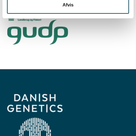
grum.gebreyesus@qgg.au.dk
Afvis