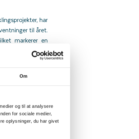
lingsprojekter, har
entninger til året.
ilket markerer en
streger selskabets
oranderligt marked
Om
ter afspejler ikke
se til konstant at
r Danish Genetics.
 medier og til at analysere
nden for sociale medier,
r et vidnesbyrd om
e oplysninger, du har givet
 og vi ser det som
oduktion. Endeligt