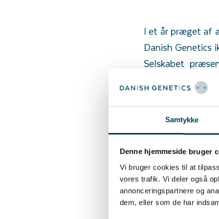
I et år præget af 
Danish Genetics ik
Selskabet præsen
betydelig forbedr
robuste vækststra
med succes.
Samtykke
2023 har været et
kun vores finansi
Denne hjemmeside bruger c
investere i innov
Vi bruger cookies til at tilpas
vores trafik. Vi deler også 
"Vores massive in
annonceringspartnere og anal
vores vision om a
dem, eller som de har indsaml
vores pligt at væ