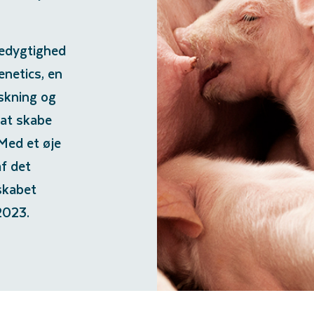
redygtighed
enetics, en
rskning og
 at skabe
Med et øje
f det
skabet
 2023.