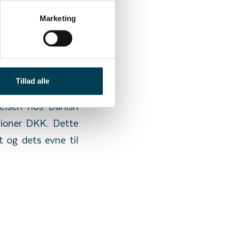
e retning vi satte
Marketing
et det nye sort i
program endnu mere
erlevelse, var den
de ved kunderne".
Tillad alle
delsen hos Danish
llioner DKK. Dette
t og dets evne til