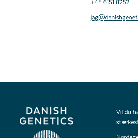
+45 6151 8252
jag@danishgeneti
Vil du h
stærkes
Nordage