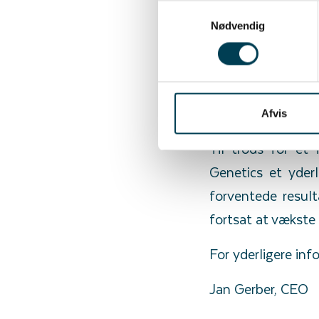
Samtykkevalg
bør det nævnes, a
Nødvendig
tilbage i 2021, 
avlsbranchen. Det
målrettet mod bær
korrekte strategi
Afvis
Til trods for et
Genetics et yderl
forventede result
fortsat at vækste
For yderligere inf
Jan Gerber, CEO