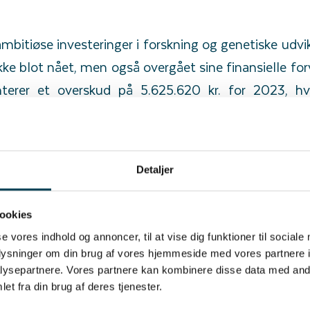
ambitiøse investeringer i forskning og genetiske udvik
ke blot nået, men også overgået sine finansielle forv
terer et overskud på 5.625.620 kr. for 2023, hv
ing fra sidste års 1.799.728 kr. Dette resultat under
tegi og dets evne til at navigere i et ekstremt f
Detaljer
 banebrydende år for Danish Genetics. Vores resulta
elle robusthed, men også vores urokkelige forpligtel
ookies
ation og avlsfremgang," udtaler Jan Gerber, CEO fo
se vores indhold og annoncer, til at vise dig funktioner til sociale
oplysninger om din brug af vores hjemmeside med vores partnere i
vesteringer i R&D og genetiske udviklingsprojekter, e
ysepartnere. Vores partnere kan kombinere disse data med andr
t føre an i branchens revolution mod bæredygtighed,
et fra din brug af deres tjenester.
re med til at forme fremtiden for den globale grisepr