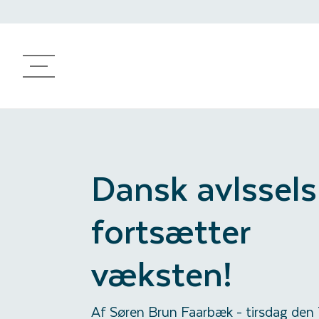
Produkter
Avlsprogram
Genetisk arbejde
Rådgivning
Dansk avlssel
fortsætter
væksten!
Af Søren Brun Faarbæk
-
tirsdag den 