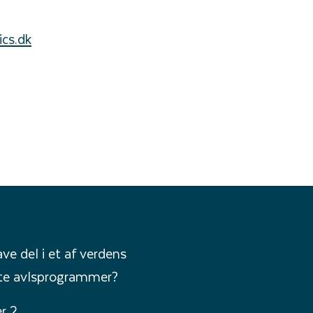
cs.dk
ave del i et af verdens
te avlsprogrammer?
r 2